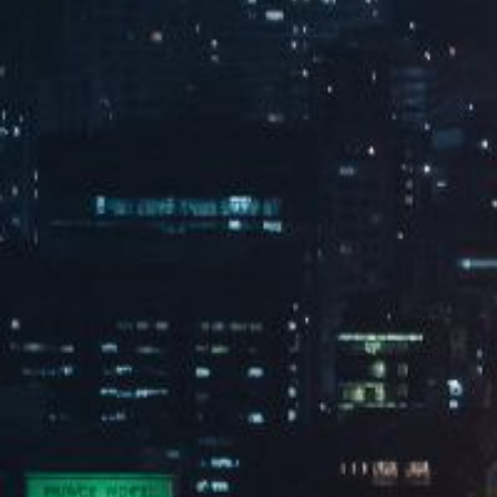
运动木地板
壁球馆材料
人造草坪
减震垫
开云体育 - 开云(中国)一站式服务官方网站
开云体育 - 开云(中国)一站式服务官方网站是专业从事体育设施工程、
运动场地建设的工程公司。我公司于2018年进入体育工程行业，经历
了多年的锻炼成长，是集销售、施工于一体信誉优良的专业体育设施
公司。专业承接篮球场运动地板，壁球馆，迷你高尔夫，足球场，攀
岩，儿童游乐设施等一系列体育项目。
查看更多