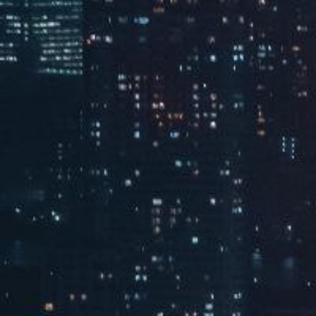
平湖总工会攀岩墙
马鞍山奥体中心壁球馆
西安交大
上海豪门印刷迷你高尔夫
上海华山公寓网球场
昆山文体中
产品材料
查看所有