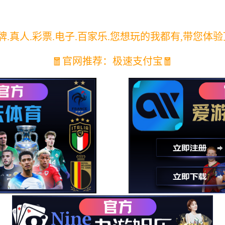
范围
运动地板
木地板(详细浏览）
单龙骨单减震结构(详细浏览）
双龙骨双减震