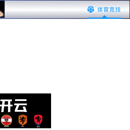
设为首页
加入收藏
咨询热线：
18621277259
新闻中心
在线咨询
客服