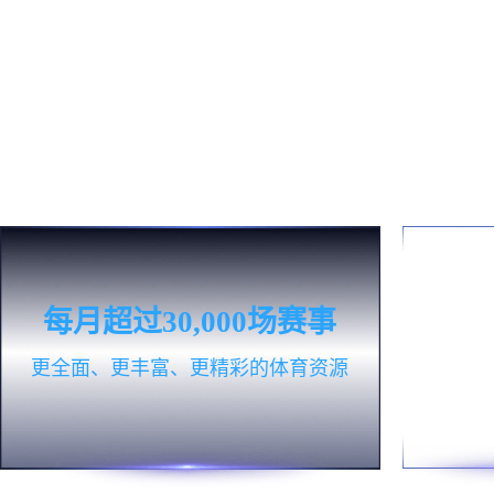
高尔夫
运动
产品材料