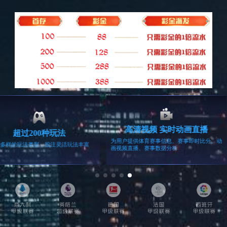
硅PU球场
儿童游乐设施
运动地板
高尔夫
工程案例
查看所有