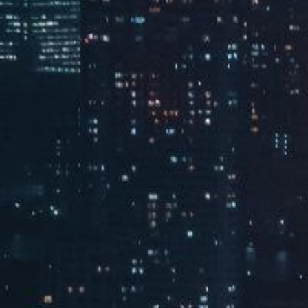
中心壁球馆
西安交大壁球馆
西海舰队玻璃壁球馆
寓网球场
昆山文体中心游乐设施
上海青浦外国语幼儿园
产品材料
查看所有